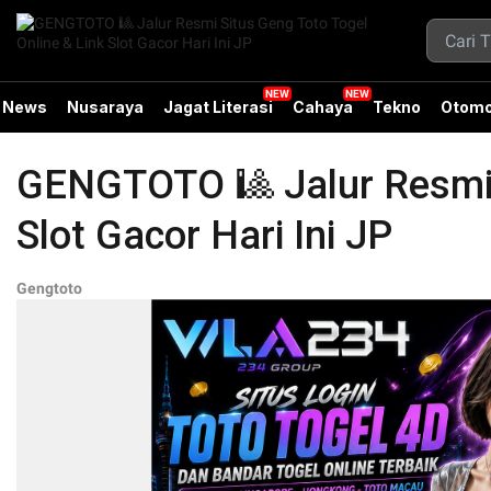
News
Nusaraya
Jagat Literasi
Cahaya
Tekno
Otomo
GENGTOTO 🎱 Jalur Resmi S
Slot Gacor Hari Ini JP
Gengtoto