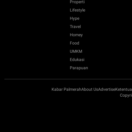
Properti
Lifestyle
Hype
Travel
Homey
Food
UMKM
Edukasi
Parapuan
Kabar Palmerah
About Us
Advertise
Ketentu
Copyri