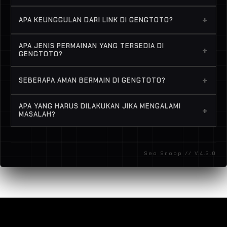
Gengtoto adalah link situs toto slot gacor online
+
APA KEUNGGULAN DARI LINK DI GENGTOTO?
server Thailand resmi yang mudah dimainkan hari
ini.
Gengtoto Link memberikan akses cepat ke
APA JENIS PERMAINAN YANG TERSEDIA DI
+
permainan slot yang gacor, meningkatkan peluang
GENGTOTO?
menang Anda dengan pengalaman bermain yang
Gengtoto menawarkan berbagai permainan slot
seru!
+
SEBERAPA AMAN BERMAIN DI GENGTOTO?
dengan tema menarik dan fitur bonus yang
membuat setiap putaran semakin mengasyikkan!
Gengtoto mengutamakan keamanan! Dengan
APA YANG HARUS DILAKUKAN JIKA MENGALAMI
+
teknologi enkripsi modern, data dan transaksi Anda
MASALAH?
dilindungi, memastikan pengalaman bermain yang
Tim layanan pelanggan Gengtoto siap membantu
nyaman.
Anda 24/7 melalui live chat atau email. Gengtoto
Seo Snoop // V.4.3.0
berkomitmen untuk memberikan solusi cepat untuk
semua pertanyaan Anda.