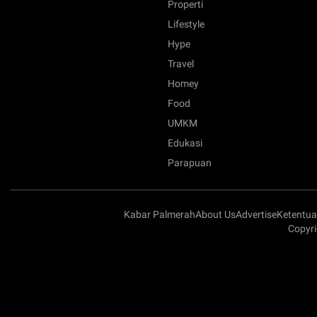
Properti
Lifestyle
Hype
Travel
Homey
Food
UMKM
Edukasi
Parapuan
Kabar Palmerah
About Us
Advertise
Ketentu
Copyri