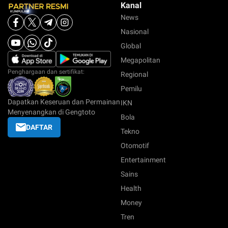
Kanal
News
Nasional
Global
Megapolitan
Penghargaan dan sertifikat:
Regional
Pemilu
Dapatkan Keseruan dan Permainan
IKN
Menyenangkan di Gengtoto
Bola
DAFTAR
Tekno
Otomotif
Entertainment
Sains
Health
Money
Tren