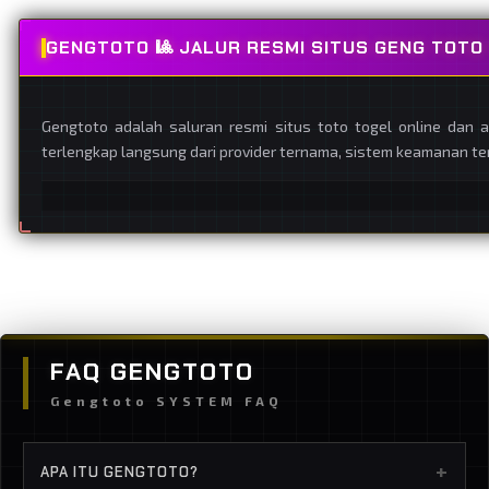
GENGTOTO 🎱 JALUR RESMI SITUS GENG TOTO T
Gengtoto adalah saluran resmi situs toto togel online dan a
terlengkap langsung dari provider ternama, sistem keamanan ter
FAQ GENGTOTO
Gengtoto SYSTEM FAQ
+
APA ITU GENGTOTO?