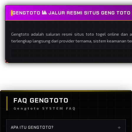
GENGTOTO 🎱 JALUR RESMI SITUS GENG TOTO T
Gengtoto adalah saluran resmi situs toto togel online dan a
terlengkap langsung dari provider ternama, sistem keamanan ter
FAQ GENGTOTO
Gengtoto SYSTEM FAQ
+
APA ITU GENGTOTO?