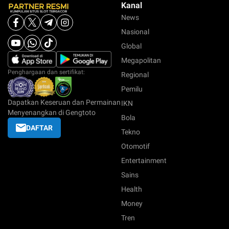
Kanal
News
Nasional
Global
Megapolitan
Penghargaan dan sertifikat:
Regional
Pemilu
Dapatkan Keseruan dan Permainan
IKN
Menyenangkan di Gengtoto
Bola
DAFTAR
Tekno
Otomotif
Entertainment
Sains
Health
Money
Tren