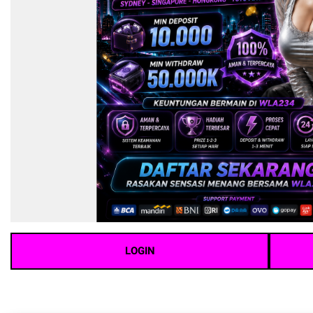
LOGIN