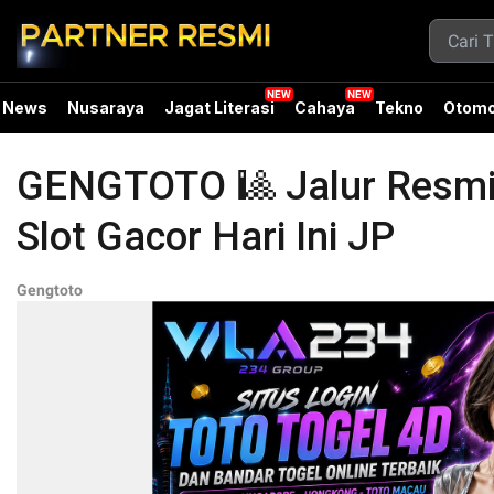
News
Nusaraya
Jagat Literasi
Cahaya
Tekno
Otomo
GENGTOTO 🎱 Jalur Resmi S
Slot Gacor Hari Ini JP
Gengtoto