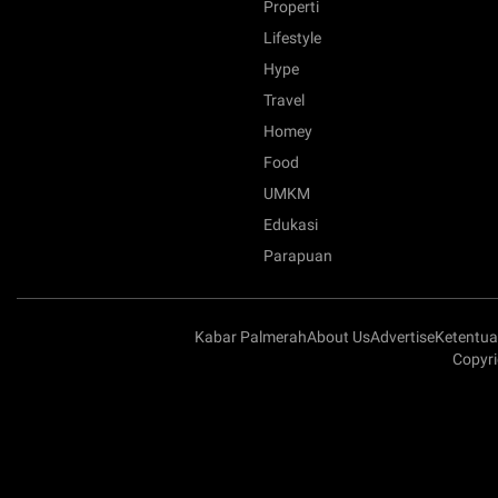
Properti
Lifestyle
Hype
Travel
Homey
Food
UMKM
Edukasi
Parapuan
Kabar Palmerah
About Us
Advertise
Ketentu
Copyri