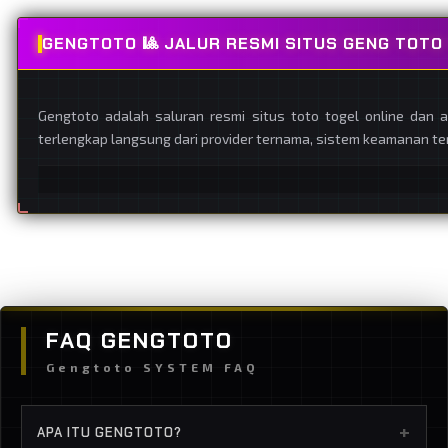
GENGTOTO 🎱 JALUR RESMI SITUS GENG TOTO T
Gengtoto adalah saluran resmi situs toto togel online dan a
terlengkap langsung dari provider ternama, sistem keamanan ter
FAQ GENGTOTO
Gengtoto SYSTEM FAQ
+
APA ITU GENGTOTO?