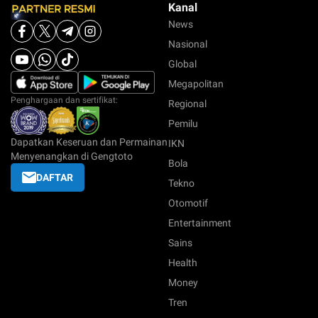
Kanal
News
Nasional
Global
Megapolitan
Penghargaan dan sertifikat:
Regional
Pemilu
Dapatkan Keseruan dan Permainan
IKN
Menyenangkan di Gengtoto
Bola
DAFTAR
Tekno
Otomotif
Entertainment
Sains
Health
Money
Tren