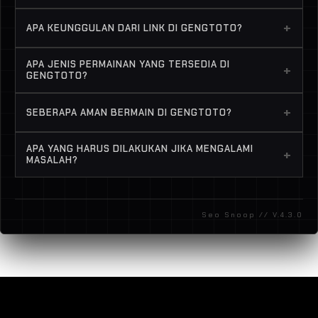
Gengtoto adalah link situs toto slot gacor online
+
APA KEUNGGULAN DARI LINK DI GENGTOTO?
server Thailand resmi yang mudah dimainkan hari
ini.
Gengtoto Link memberikan akses cepat ke
APA JENIS PERMAINAN YANG TERSEDIA DI
+
permainan slot yang gacor, meningkatkan peluang
GENGTOTO?
menang Anda dengan pengalaman bermain yang
Gengtoto menawarkan berbagai permainan slot
seru!
+
SEBERAPA AMAN BERMAIN DI GENGTOTO?
dengan tema menarik dan fitur bonus yang
membuat setiap putaran semakin mengasyikkan!
Gengtoto mengutamakan keamanan! Dengan
APA YANG HARUS DILAKUKAN JIKA MENGALAMI
+
teknologi enkripsi modern, data dan transaksi Anda
MASALAH?
dilindungi, memastikan pengalaman bermain yang
Tim layanan pelanggan Gengtoto siap membantu
nyaman.
Anda 24/7 melalui live chat atau email. Gengtoto
Seo Snoop // V.4.3.0
berkomitmen untuk memberikan solusi cepat untuk
semua pertanyaan Anda.