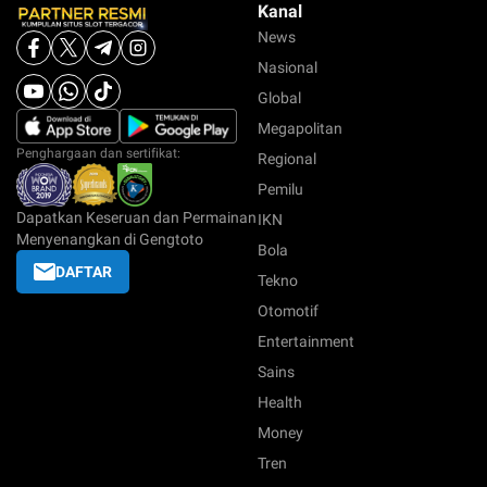
Kanal
News
Nasional
Global
Megapolitan
Penghargaan dan sertifikat:
Regional
Pemilu
Dapatkan Keseruan dan Permainan
IKN
Menyenangkan di Gengtoto
Bola
DAFTAR
Tekno
Otomotif
Entertainment
Sains
Health
Money
Tren