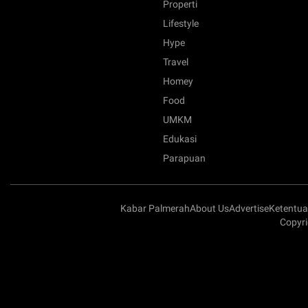
Properti
Lifestyle
Hype
Travel
Homey
Food
UMKM
Edukasi
Parapuan
Kabar Palmerah
About Us
Advertise
Ketentu
Copyri