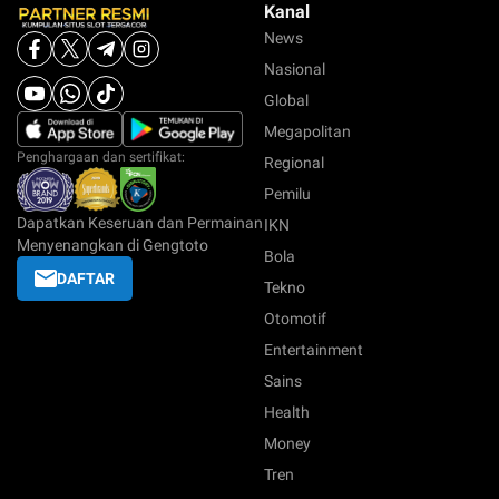
Kanal
News
Nasional
Global
Megapolitan
Penghargaan dan sertifikat:
Regional
Pemilu
Dapatkan Keseruan dan Permainan
IKN
Menyenangkan di Gengtoto
Bola
DAFTAR
Tekno
Otomotif
Entertainment
Sains
Health
Money
Tren