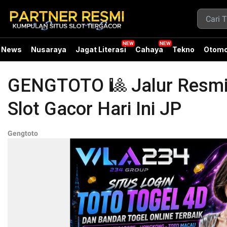
News
Nusaraya
Jagat Literasi
Cahaya
Tekno
Otomo
GENGTOTO 🎱 Jalur Resmi S
Slot Gacor Hari Ini JP
Gengtoto