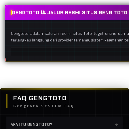
GENGTOTO 🎱 JALUR RESMI SITUS GENG TOTO T
Gengtoto adalah saluran resmi situs toto togel online dan a
terlengkap langsung dari provider ternama, sistem keamanan ter
FAQ GENGTOTO
Gengtoto SYSTEM FAQ
+
APA ITU GENGTOTO?